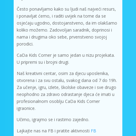
Često ponavljamo kako su ljudi naš najveći resurs,
i ponavljat ćemo, i raditi uvijek na tome da se
osjećaju ugodno, dostojanstveno, da im olakšamo
koliko možemo. Zadovoljan saradnik, doprinosi i
nama i drugima oko sebe, prvenstveno svojoj
porodici.
CaDa Kids Corner je samo jedan u nizu projekata.
U pripremi su i brojni drugi.
Naš kreativni centar, osim za djecu uposlenika,
otvorena i za svu ostalu, svakog dana od 7 do 19h.
Za učenje, igru, izlete, školske obaveze i sve drugo
neophodno za zdravo odrastanje djeca će imati u
profesionalnom osoblju CaDa Kids Corner
igraonice.
Učimo, igrajmo se i rastimo zajedno.
Lajkajte nas na FB i pratite aktivnosti
FB