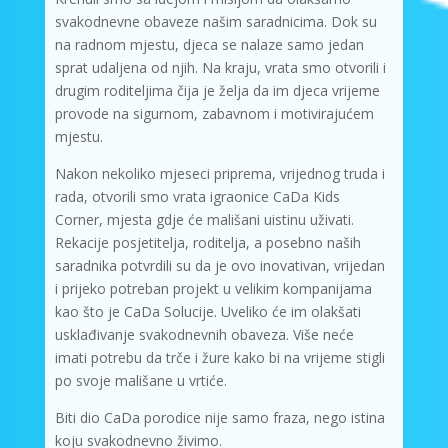
svakodnevne obaveze našim saradnicima. Dok su
na radnom mjestu, djeca se nalaze samo jedan
sprat udaljena od njih. Na kraju, vrata smo otvorili i
drugim roditeljima čija je želja da im djeca vrijeme
provode na sigurnom, zabavnom i motivirajućem
mjestu.
Nakon nekoliko mjeseci priprema, vrijednog truda i
rada, otvorili smo vrata igraonice CaDa Kids
Corner, mjesta gdje će mališani uistinu uživati.
Rekacije posjetitelja, roditelja, a posebno naših
saradnika potvrdili su da je ovo inovativan, vrijedan
i prijeko potreban projekt u velikim kompanijama
kao što je CaDa Solucije. Uveliko će im olakšati
usklađivanje svakodnevnih obaveza. Više neće
imati potrebu da trče i žure kako bi na vrijeme stigli
po svoje mališane u vrtiće.
Biti dio CaDa porodice nije samo fraza, nego istina
koju svakodnevno živimo.