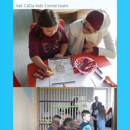
Vaš CaDa Kids Corner team