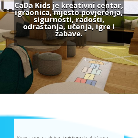
CaDa Kids je kreativni centar,
igraonica, mjesto povjerenja,
sigurnosti, radosti,
odrastanja, učenja, igre i
zabave.
Krenuli smo sa idejom i misijom da olakšamo